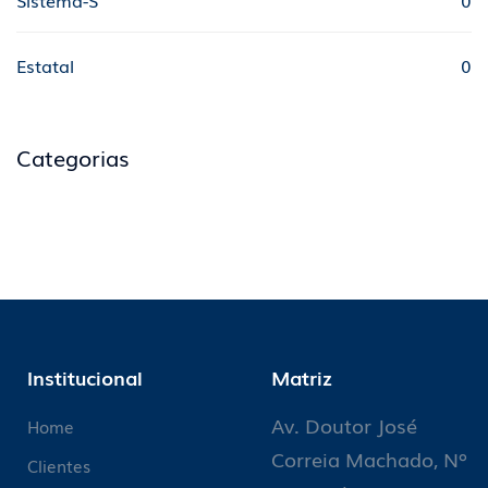
Sistema-S
0
Estatal
0
Categorias
Institucional
Matriz
Av. Doutor José
Home
Correia Machado, Nº
Clientes