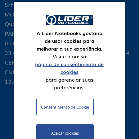
S/N, Quadra 11 -
Homem de Melo,
MOD.01,02 E 03,
3647 - 15° andar -
Quadra 12 - MOD.01
Estoril - BH - MG -
A Líder Notebooks gostaria
PART Galpao
30494-275
de usar cookies para
05,06,07,08 E 09, SL
CNPJ:
melhorar a sua experiência.
33 - TIMS Serra/ ES -
12.477.490/0005-24
Visite a nossa
CEP: 29.161-376
página de consentimento de
CNPJ:
cookies
para gerenciar suas
12.477.490/0002-81
preferências.
Consentimento de Cookie
Suporte: 0800-038-7777
(38) 3214-2111
falecom@lidernotebooks.com.br
Aceitar cookies